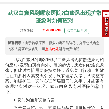
武汉白癜风到哪家医院?白癜风出现扩散
迹象时如何应对
027-83886690
咨询热线：
点击电话咨询
温馨提示：
由于篇幅原因，很多内容不能详尽，如果您或者您
的家人需要疾病咨询，可
点击此处
进行免费沟通
武汉白癜风到哪家医院?白癜风出现扩散迹象时如
何应对?发现白斑有向外扩展的趋势，患者内心难免紧
张，但此时恰恰需要保持冷静，避免盲目行动。扩散
往往由多种因素交织引发，只有理清头绪，从调整方
案、加强护理、调节心理等层面同时入手，才能更有
条理地应对这一状况。
武汉白癜风专科医院
为您介
绍。
1. 及时沟通并调整方案
当发觉
白斑扩散
，宜尽快前往正规机构就诊。专