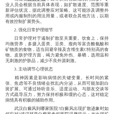
业人员会根据当前具体表现，如扩散速度、范围等重
新评估状况，据此调整应对策略。这可能涉及调整外
用或内服制剂的用法用量，或者联合其他方法，以期
有效控制扩展势头。
2. 强化日常护理细节
日常护理对于遏制扩散至关重要。饮食上，保持
均衡营养，多摄入蛋类、豆类、瘦肉等富含酪氨酸和
矿物质的食物，适当回避辛辣及含维生素C特别高的食
物。皮肤护理方面，竭力避免外伤、暴晒，选用温和
无刺激的护肤品，减少不良外源刺激。
3. 主动调节心理状态
精神因素是影响病情的关键变量。长时间的紧
张、焦虑等不良情绪会扰乱内分泌，从而可能加剧白
斑扩展。可通过聆听音乐、适度运动、与朋友交谈等
方式疏导压力，努力保持积极和缓的心态，这对稳定
病情具有积极的辅助作用。
武汉白癜风到哪家医院?白癜风出现扩散迹象时如