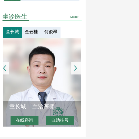
坐诊医生
MORE
童长城
金云桂
何俊翠
童长城
主治医师
在线咨询
自助挂号