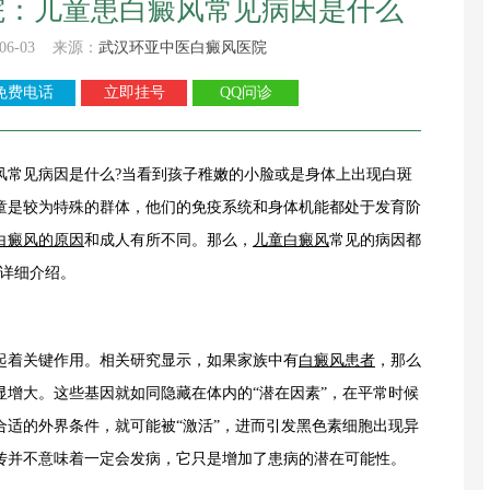
院：儿童患白癜风常见病因是什么
06-03 来源：
武汉环亚中医白癜风医院
免费电话
立即挂号
QQ问诊
风常见病因是什么?当看到孩子稚嫩的小脸或是身体上出现白斑
童是较为特殊的群体，他们的免疫系统和身体机能都处于发育阶
白癜风的原因
和成人有所不同。那么，
儿童白癜风
常见的病因都
详细介绍。
着关键作用。相关研究显示，如果家族中有
白癜风患者
，那么
显增大。这些基因就如同隐藏在体内的“潜在因素”，在平常时候
合适的外界条件，就可能被“激活”，进而引发黑色素细胞出现异
传并不意味着一定会发病，它只是增加了患病的潜在可能性。