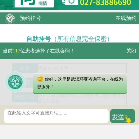
预约挂号
在线预约
自助挂号
（所有信息完全保密）
当前
117
位患者选择了在线咨询！
关闭
专业医生
无需排队
优先就诊
姓名
你好，这里是武汉环亚咨询平台，在线为
电话
您服务！
病情描述
温馨提示：
预约成功后我院值班医生将与您联系，安
排医生及确认详细就诊时间。