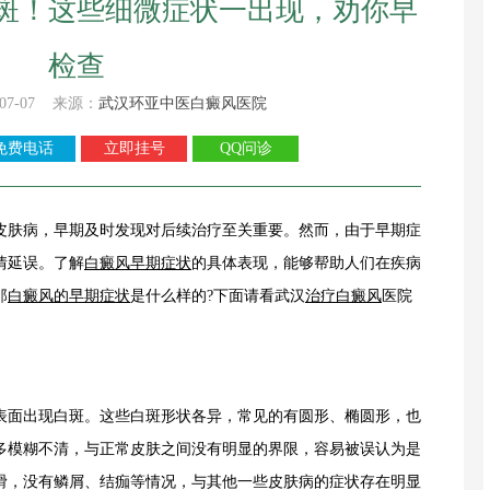
斑！这些细微症状一出现，劝你早
检查
07-07 来源：
武汉环亚中医白癜风医院
免费电话
立即挂号
QQ问诊
肤病，早期及时发现对后续治疗至关重要。然而，由于早期症
情延误。了解
白癜风早期症状
的具体表现，能够帮助人们在疾病
那
白癜风的早期症状
是什么样的?下面请看武汉
治疗白癜风
医院
面出现白斑。这些白斑形状各异，常见的有圆形、椭圆形，也
多模糊不清，与正常皮肤之间没有明显的界限，容易被误认为是
滑，没有鳞屑、结痂等情况，与其他一些皮肤病的症状存在明显