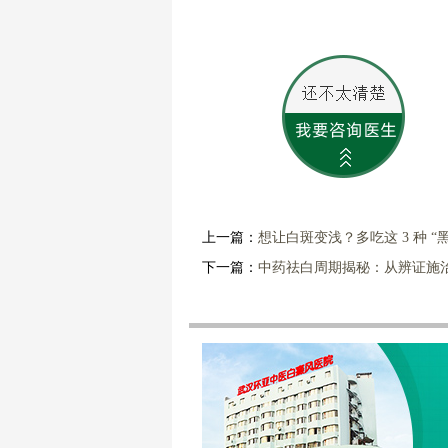
上一篇：
想让白斑变浅？多吃这 3 种 “
下一篇：
中药祛白周期揭秘：从辨证施