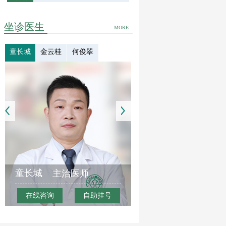
坐诊医生
MORE
童长城
金云桂
何俊翠
童长城
主治医师
在线咨询
自助挂号