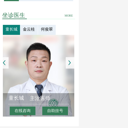
坐诊医生
MORE
童长城
金云桂
何俊翠
童长城
主治医师
在线咨询
自助挂号