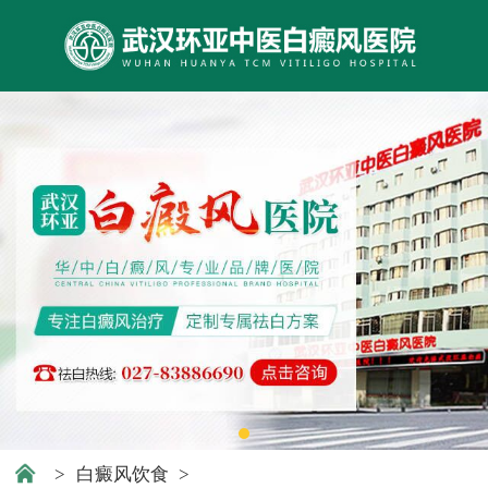
>
白癜风饮食
>