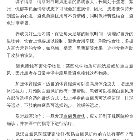
调节情绪：情绪对白癜风患者的影响很大，长期处于焦虑、紧
张、忧郁等负面情绪状态下可能会加重病情。因此，患者要保持开
朗豁达的心境，避免急躁忧虑等不良情绪，同时保持劳逸结合，避
免过度劳累。
养成良好生活习惯：保证每天足够的睡眠时间，调理好自身的
生物钟。饮食上也要加以控制，避免食用辛辣、刺激性食物，多摄
入富含营养的食物，如乌梅、桑葚、黑葡萄等水果，这些食物有助
于皮肤的恢复。
避免接触有害化学物质：某些化学物质可能诱发或加重白癜
风，因此患者在日常生活中应尽量避免接触这些物质。
加强体育锻炼：适当的体育锻炼可以提高身体免疫力，增强身
体抵抗力，对预防白癜风扩散有一定帮助。患者可以根据白癜风所
在部位选择合适的锻炼方式，如上半身的白癜风可选择篮球、排球
等运动，下肢的白癜风可选择跑步、跳绳等运动。
及时就医治疗：一旦发现
白癜风症状
，应立即到正规医院检查
确诊，并在医生的指导下进行治疗。
武汉白癜风医院哪家较好-预防白癜风扩散的方法有哪些？预