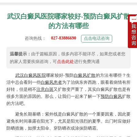
武汉白癜风医院哪家较好-预防白癜风扩散
的方法有哪些
027-83886690
咨询热线：
点击电话咨询
温馨提示：
由于篇幅原因，很多内容不能详尽，如果您或者您
的家人需要疾病咨询，可
点击此处
进行免费沟通
武汉白癜风医院
哪家较好-预防
白癜风扩散
的方法有哪些？生
活中总会看到一些
白癜风患者
为了治病东奔西跑，眼看着病情有所
好转，但是稍不
注意白斑
又扩散变严重了，其实白癜风扩散也是有
很多方面的原因的。那么，让我们一起来了解一下
预防白癜风
扩散
的方法吧。
避免长期暴晒：紫外线是白癜风扩散的一个重要因素，因此要
避免长时间暴露在阳光下，尤其是阳光强烈的夏季。出门时应做好
防晒措施，如撑太阳伞、穿防晒衣或涂抹防晒霜。