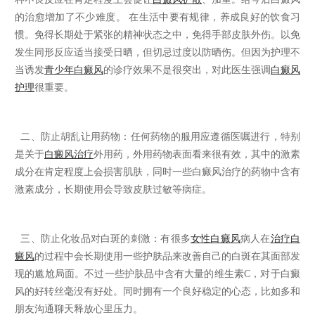
的治愈增加了不少难度。 在生活中要有规律，养成良好的饮食习
惯。免得长期处于紧张的精神状态之中，免得手部皮肤外伤。以免
发生同形反应适当接受日晒，但切忌过度以防晒伤。但因为护理不
当诱发
青少年白癜风
的诊疗效果不是很突出，对此医生强调
白癜风
护理
很重要。
二、防止胡乱让用药物：任何药物的服用应遵循医嘱进行，特别
是关于
白癜风治疗
外用药，外用药物表面看来很有效，其中的激素
成分在肯定程度上会损害肌肤，同时一些白癜风治疗的药物中含有
激素成分，长期使用会导致皮肤过敏等病症。
三、防止化妆品对白斑的刺激：有很多
女性白癜风
病人在
治疗白
癜风
的过程中会长期使用一些护肤品来改善自己的白斑在其面部发
现的尴尬局面。不过一些护肤品中含有大量的维生素C，对于白癜
风的好转丝毫没有好处。同时拥有一个良好稳定的心态，比如多和
朋友沟通聊天释放心里压力。