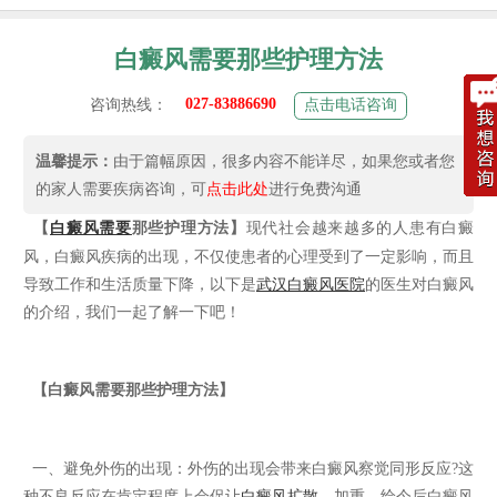
白癜风需要那些护理方法
027-83886690
咨询热线：
点击电话咨询
温馨提示：
由于篇幅原因，很多内容不能详尽，如果您或者您
的家人需要疾病咨询，可
点击此处
进行免费沟通
【
白癜风需要
那些护理方法】
现代社会越来越多的人患有白癜
风，白癜风疾病的出现，不仅使患者的心理受到了一定影响，而且
导致工作和生活质量下降，以下是
武汉白癜风医院
的医生对白癜风
的介绍，我们一起了解一下吧！
【白癜风需要那些护理方法】
一、避免外伤的出现：外伤的出现会带来白癜风察觉同形反应?这
种不良反应在肯定程度上会促让
白癜风扩散
、加重。给今后白癜风