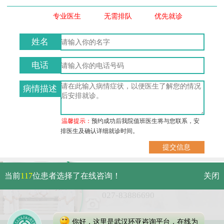
专业医生
无需排队
优先就诊
姓名
电话
病情描述
温馨提示：
预约成功后我院值班医生将与您联系，安
排医生及确认详细就诊时间。
武汉市硚口区解放大道479号
当前
117
位患者选择了在线咨询！
关闭
免费电话：
027-83886690
你好，这里是武汉环亚咨询平台，在线为