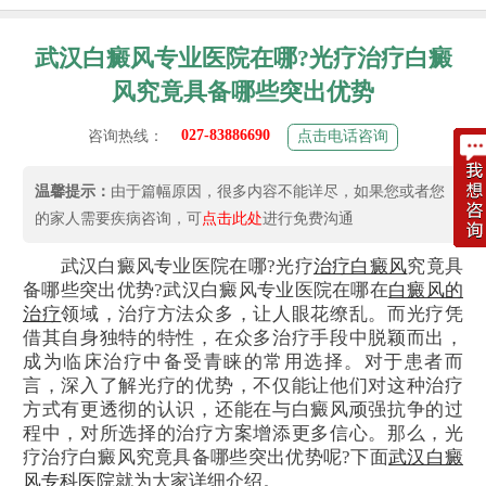
武汉白癜风专业医院在哪?光疗治疗白癜
风究竟具备哪些突出优势
027-83886690
咨询热线：
点击电话咨询
温馨提示：
由于篇幅原因，很多内容不能详尽，如果您或者您
的家人需要疾病咨询，可
点击此处
进行免费沟通
武汉白癜风专业医院在哪?光疗
治疗白癜风
究竟具
备哪些突出优势?武汉白癜风专业医院在哪在
白癜风的
治疗
领域，治疗方法众多，让人眼花缭乱。而光疗凭
借其自身独特的特性，在众多治疗手段中脱颖而出，
成为临床治疗中备受青睐的常用选择。对于患者而
言，深入了解光疗的优势，不仅能让他们对这种治疗
方式有更透彻的认识，还能在与白癜风顽强抗争的过
程中，对所选择的治疗方案增添更多信心。那么，光
疗治疗白癜风究竟具备哪些突出优势呢?下面
武汉白癜
风专科医院
就为大家详细介绍。