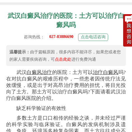
武汉白癜风治疗的医院：土方可以治疗白
癜风吗
027-83886690
咨询热线：
点击电话咨询
温馨提示：
由于篇幅原因，很多内容不能详尽，如果您或者您
的家人需要疾病咨询，可
点击此处
进行免费沟通
武汉
白癜风治疗
的医院：土方可以
治疗白癜风
吗?
在对抗白癜风的艰难历程中，一些患者因传统疗法见
效缓慢，或是出于对高昂治疗费用的担忧，将目光投
向了土方。那土方可以治疗白癜风吗?下面请看武汉治
疗白癜风医院的介绍。
缺乏科学验证的有效性
多数土方是口口相传的经验之谈，并未经过严谨
的科学实验与临床验证。白癜风的发病机制涉及遗
传、免疫、环境等多种复杂因素，而土方往往成分不