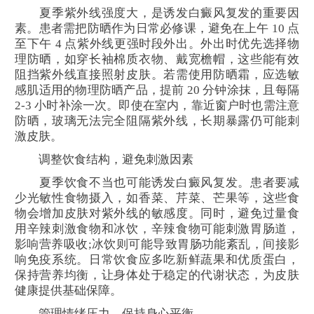
夏季紫外线强度大，是诱发白癜风复发的重要因
素。患者需把防晒作为日常必修课，避免在上午 10 点
至下午 4 点紫外线更强时段外出。外出时优先选择物
理防晒，如穿长袖棉质衣物、戴宽檐帽，这些能有效
阻挡紫外线直接照射皮肤。若需使用防晒霜，应选敏
感肌适用的物理防晒产品，提前 20 分钟涂抹，且每隔
2-3 小时补涂一次。即使在室内，靠近窗户时也需注意
防晒，玻璃无法完全阻隔紫外线，长期暴露仍可能刺
激皮肤。
调整饮食结构，避免刺激因素
夏季饮食不当也可能诱发白癜风复发。患者要减
少光敏性食物摄入，如香菜、芹菜、芒果等，这些食
物会增加皮肤对紫外线的敏感度。同时，避免过量食
用辛辣刺激食物和冰饮，辛辣食物可能刺激胃肠道，
影响营养吸收;冰饮则可能导致胃肠功能紊乱，间接影
响免疫系统。日常饮食应多吃新鲜蔬果和优质蛋白，
保持营养均衡，让身体处于稳定的代谢状态，为皮肤
健康提供基础保障。
管理情绪压力，保持身心平衡