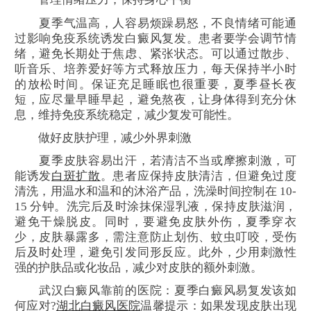
夏季气温高，人容易烦躁易怒，不良情绪可能通
过影响免疫系统诱发白癜风复发。患者要学会调节情
绪，避免长期处于焦虑、紧张状态。可以通过散步、
听音乐、培养爱好等方式释放压力，每天保持半小时
的放松时间。保证充足睡眠也很重要，夏季昼长夜
短，应尽量早睡早起，避免熬夜，让身体得到充分休
息，维持免疫系统稳定，减少复发可能性。
做好皮肤护理，减少外界刺激
夏季皮肤容易出汗，若清洁不当或摩擦刺激，可
能诱发
白斑扩散
。患者应保持皮肤清洁，但避免过度
清洗，用温水和温和的沐浴产品，洗澡时间控制在 10-
15 分钟。洗完后及时涂抹保湿乳液，保持皮肤滋润，
避免干燥脱皮。同时，要避免皮肤外伤，夏季穿衣
少，皮肤暴露多，需注意防止划伤、蚊虫叮咬，受伤
后及时处理，避免引发同形反应。此外，少用刺激性
强的护肤品或化妆品，减少对皮肤的额外刺激。
武汉白癜风靠前的医院：夏季白癜风易复发该如
何应对?
湖北白癜风医院
温馨提示：如果发现皮肤出现