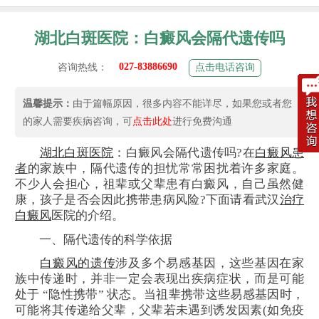
湖北白斑医院：白癜风会隔代遗传吗
027-83886690
咨询热线：
点击电话咨询
温馨提示：
由于篇幅原因，很多内容不能详尽，如果您或者您
的家人需要疾病咨询，可
点击此处
进行免费沟通
湖北白斑医院
：白癜风会隔代遗传吗?在
白癜风患
者
的家族中，隔代遗传的担忧常常困扰着许多家庭。
不少人会担心，祖辈或父辈患有白癜风，自己虽然健
康，孩子是否会因此携带患病风险?下面请看武汉
治疗
白癜风
医院的介绍。
一、隔代遗传的科学依据
白癜风的遗传
涉及多个易感基因，这些基因在家
族中传递时，并非一定会表现出疾病症状，而是可能
处于 “隐性携带” 状态。当祖辈携带这些易感基因时，
可能将其传递给父辈，父辈若未遇到诱发因素(如免疫