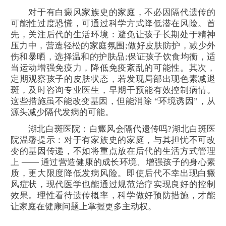
对于有白癜风家族史的家庭，不必因隔代遗传的
可能性过度恐慌，可通过科学方式降低潜在风险。首
先，关注后代的生活环境：避免让孩子长期处于精神
压力中，营造轻松的家庭氛围;做好皮肤防护，减少外
伤和暴晒，选择温和的护肤品;保证孩子饮食均衡，适
当运动增强免疫力，降低免疫紊乱的可能性。其次，
定期观察孩子的皮肤状态，若发现局部出现色素减退
斑，及时咨询专业医生，早期干预能有效控制病情。
这些措施虽不能改变基因，但能消除 “环境诱因”，从
源头减少隔代发病的可能。
湖北白斑医院：白癜风会隔代遗传吗?湖北白斑医
院温馨提示：对于有家族史的家庭，与其担忧不可改
变的基因传递，不如将重点放在后代的生活方式管理
上 —— 通过营造健康的成长环境、增强孩子的身心素
质，更大限度降低发病风险。即使后代不幸出现白癜
风症状，现代医学也能通过规范治疗实现良好的控制
效果。理性看待遗传概率，科学做好预防措施，才能
让家庭在健康问题上掌握更多主动权。