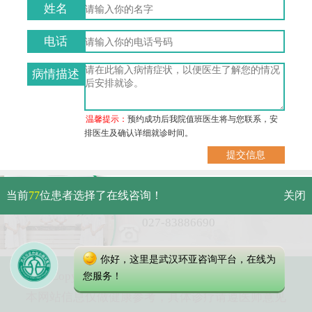
姓名
电话
病情描述
温馨提示：
预约成功后我院值班医生将与您联系，安
排医生及确认详细就诊时间。
武汉市硚口区解放大道479号
当前
77
位患者选择了在线咨询！
关闭
免费电话：
027-83886690
你好，这里是武汉环亚咨询平台，在线为
Copyright 2023 武汉环亚中医白癜风医院
您服务！
本网站信息仅做健康参考，具体诊疗请遵医师意见