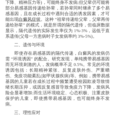
下降、精神压力等)，可能终身不发病;但父辈仍可能将
部分易感基因传递给孙辈，若孙辈同时继承了多个易
感基因，且在成长过程中遇到合适的诱发因素，才可
能出现
白癜风症状
。这种 “祖辈传递给父辈，父辈再传
递给孙辈” 的模式，就是所谓的隔代遗传，但临床数据
显示，隔代遗传的实际发生率仅为 1%-3%，远低于直
系遗传(父母一方患病时子女发病率约 3%-5%)。
二、遗传与环境
即使存在易感基因的隔代传递，白癜风的发病仍
需 “环境诱因” 的配合。研究发现，单纯携带易感基因
而无环境刺激的人，发病概率不足 0.5%。常见的环境
诱因包括：长期精神紧张、反复皮肤外伤、严重晒
伤、免疫功能紊乱(如甲状腺疾病)等。例如，携带易感
基因的儿童若在成长过程中频繁遭受校园欺凌导致情
绪长期压抑，或因反复感冒导致免疫力下降，发病风
险会显著增加;而生活环境稳定、心态积极、注重皮肤
保护的儿童，即使携带易感基因，也可能终身不发
病。
三、理性应对