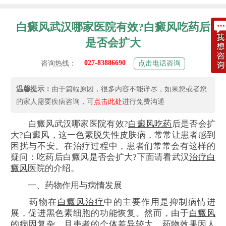
白癜风武汉哪家医院有效?白癜风吃药后
是否会扩大
027-83886690
咨询热线：
点击电话咨询
温馨提示：
由于篇幅原因，很多内容不能详尽，如果您或者您
的家人需要疾病咨询，可
点击此处
进行免费沟通
白癜风武汉哪家医院有效?
白癜风吃药
后是否会扩
大?白癜风，这一色素脱失性皮肤病，常常让患者感到
困扰与不安。在治疗过程中，患者们常常会有这样的
疑问：吃药后白癜风是否会扩大?下面请看武汉
治疗白
癜风
医院的介绍。
一、药物作用与病情发展
药物在
白癜风治疗
中的主要作用是抑制病情进
展，促进黑色素细胞的功能恢复。然而，由于
白癜风
的病因
复杂，且患者的个体差异较大，药物效果因人