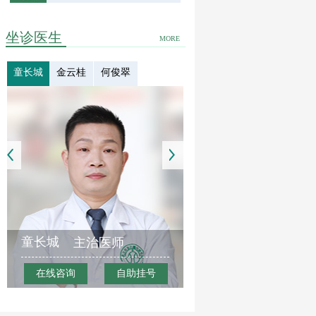
坐诊医生
MORE
童长城
金云桂
何俊翠
童长城
主治医师
在线咨询
自助挂号