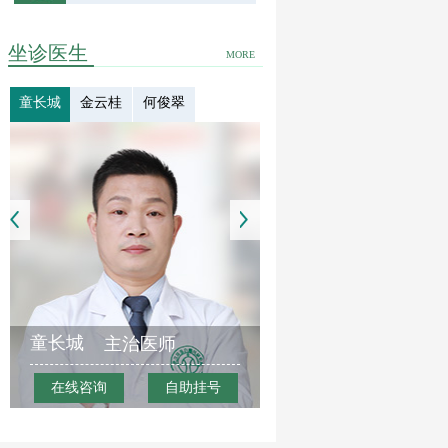
坐诊医生
MORE
童长城
金云桂
何俊翠
童长城
主治医师
在线咨询
自助挂号