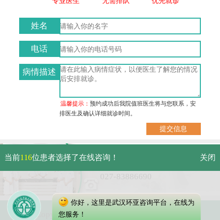
专业医生
无需排队
优先就诊
姓名
电话
病情描述
温馨提示：
预约成功后我院值班医生将与您联系，安
排医生及确认详细就诊时间。
武汉市硚口区解放大道479号
当前
116
位患者选择了在线咨询！
关闭
免费电话：
027-83886690
你好，这里是武汉环亚咨询平台，在线为
Copyright 2023 武汉环亚中医白癜风医院
您服务！